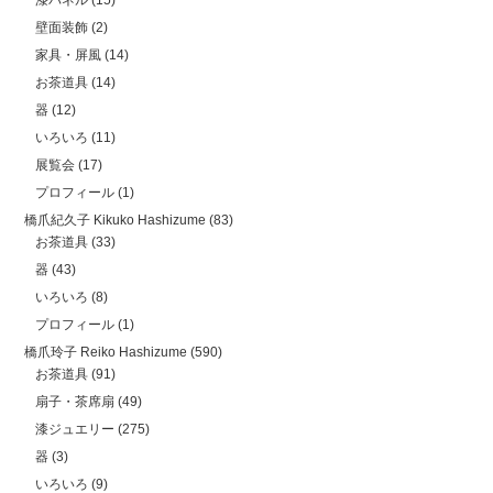
漆パネル
(15)
壁面装飾
(2)
家具・屏風
(14)
お茶道具
(14)
器
(12)
いろいろ
(11)
展覧会
(17)
プロフィール
(1)
橋爪紀久子 Kikuko Hashizume
(83)
お茶道具
(33)
器
(43)
いろいろ
(8)
プロフィール
(1)
橋爪玲子 Reiko Hashizume
(590)
お茶道具
(91)
扇子・茶席扇
(49)
漆ジュエリー
(275)
器
(3)
いろいろ
(9)