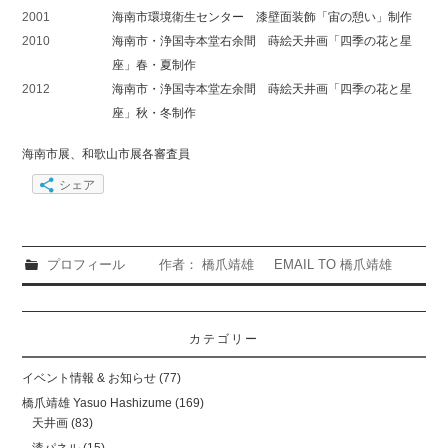
2001
海南市環境衛生センター 漆壁面装飾「宙の憩い」制作
2010
海南市・浄国寺本堂右余間 蒔絵天井画「四季の花と星
座」春・夏制作
2012
海南市・浄国寺本堂左余間 蒔絵天井画「四季の花と星
座」秋・冬制作
海南市展、和歌山市展各審査員
シェア
プロフィール
作者： 橋爪靖雄
EMAIL TO 橋爪靖雄
Post
navigation
カテゴリー
イベント情報 & お知らせ
(77)
橋爪靖雄 Yasuo Hashizume
(169)
天井画
(83)