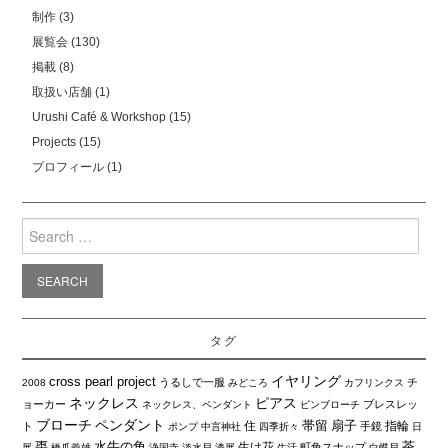
制作
(3)
展覧会
(130)
掲載
(8)
取扱い店舗
(1)
Urushi Café & Workshop
(15)
Projects
(15)
プロフィール
(1)
Search
for:
タグ
イヤリング
cross pearl project
うるしで一服
チ
2008
みどころ
カフリンクス
ネックレス
ピアス
ョーカー
ブレスレッ
ネックレス、ペンダント
ピンブローチ
ブローチ
ペンダント
帯留
扇子
住
指輪
ト
手鏡
ポンプ
中言神社
四季折々
日
棗
水牛の角
茶
生け花
町角スナップ
展
橋爪義雄
浄国寺
淡水貝
漆展
生活
白蝶貝