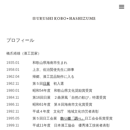
プロフィール
橋爪靖雄（漆工芸家）
1935.01
和歌山県海南市生まれ
1958.01
上京、佐治賢使先生に師事
1962.04
帰郷、漆工芸品制作に入る
1962.11
第５回
日展
初入選
1980.01
昭和54年度 和歌山県文化奨励賞受賞
1984.11
第16回日展 ２曲屏風「自然の歓び」特選受賞
1986.11
昭和61年度 第８回海南市文化賞受賞
1992.11
平成４年度 文化庁 地域文化功労者表彰
1995.05
第５回日工会展
飾り棚「調べ」
日工会会長賞受賞
1999.11
平成11年度 日本漆工協会 優秀漆工技術者表彰