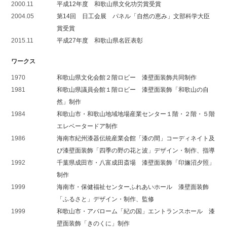
2000.11
平成12年度 和歌山県文化功労賞受賞
2004.05
第14回 日工会展 パネル「自然の恵み」文部科学大臣
賞受賞
2015.11
平成27年度 和歌山県名匠表彰
ワークス
1970
和歌山県文化会館２階ロビー 漆壁面装飾共同制作
1981
和歌山県議員会館１階ロビー 漆壁面装飾「和歌山の自
然」制作
1984
和歌山市・和歌山地域地場産業センター１階・２階・５階
エレベータードア制作
1986
海南市紀州漆器伝統産業会館「漆の間」コーディネイト及
び漆壁面装飾「四季の野の花と波」デザイン・制作、指導
1992
千葉県成田市・八富成田斎場 漆壁面装飾「印旛沼夕照」
制作
1999
海南市・保健福祉センターふれあいホール 漆壁面装飾
「ふるさと」デザイン・制作、監修
1999
和歌山市・アバローム「紀の国」エントランスホール 漆
壁面装飾「きのくに」制作