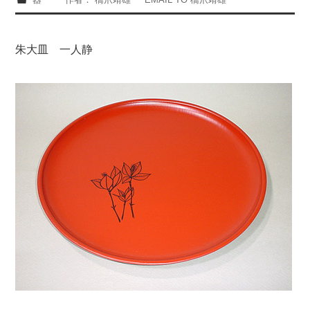
朱大皿 一人静