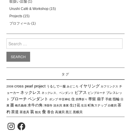
取扱い店舗
(1)
Urushi Café & Workshop
(15)
Projects
(15)
プロフィール
(1)
Search
for:
タグ
イヤリング
cross pearl project
うるしで一服
チ
2008
みどころ
カフリンクス
ネックレス
ピアス
ョーカー
ブレスレッ
ネックレス、ペンダント
ピンブローチ
ブローチ
ペンダント
帯留
扇子
住
指輪
ト
手鏡
ポンプ
中言神社
四季折々
日
棗
水牛の角
茶
生け花
町角スナップ
展
橋爪義雄
浄国寺
淡水貝
漆展
生活
白蝶貝
食
装
杓
茶道
香合
茶道具
高瀬貝
黒江
黒蝶貝
観光
Instagram
Facebook