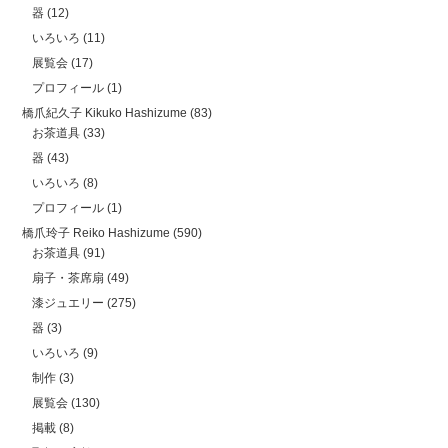
器
(12)
いろいろ
(11)
展覧会
(17)
プロフィール
(1)
橋爪紀久子 Kikuko Hashizume
(83)
お茶道具
(33)
器
(43)
いろいろ
(8)
プロフィール
(1)
橋爪玲子 Reiko Hashizume
(590)
お茶道具
(91)
扇子・茶席扇
(49)
漆ジュエリー
(275)
器
(3)
いろいろ
(9)
制作
(3)
展覧会
(130)
掲載
(8)