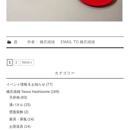
器
作者： 橋爪靖雄
EMAIL TO 橋爪靖雄
1
2
Next »
カテゴリー
イベント情報 & お知らせ
(77)
橋爪靖雄 Yasuo Hashizume
(169)
天井画
(83)
漆パネル
(15)
壁面装飾
(2)
家具・屏風
(14)
お茶道具
(14)