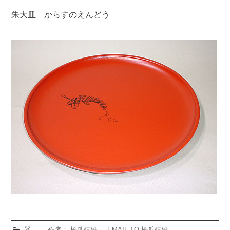
朱大皿 からすのえんどう
器
作者： 橋爪靖雄
EMAIL TO 橋爪靖雄