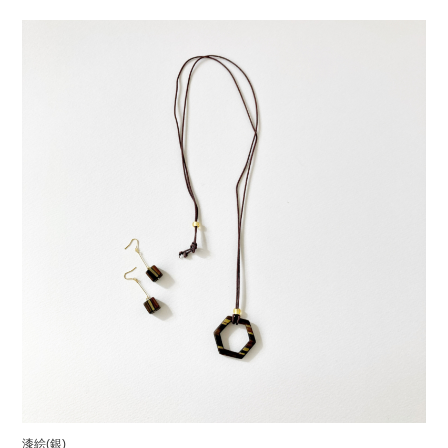
漆絵(銀)