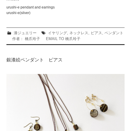
urushi-e pendant and earrings
urushi-e(silver)
漆ジュエリー
イヤリング
,
ネックレス
,
ピアス
,
ペンダント
作者： 橋爪玲子
EMAIL TO 橋爪玲子
銀漆絵ペンダント ピアス