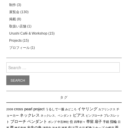
制作
(3)
展覧会
(130)
掲載
(8)
取扱い店舗
(1)
Urushi Café & Workshop
(15)
Projects
(15)
プロフィール
(1)
Search
for:
タグ
イヤリング
cross pearl project
うるしで一服
チ
2008
みどころ
カフリンクス
ネックレス
ピアス
ョーカー
ブレスレッ
ネックレス、ペンダント
ピンブローチ
ブローチ
ペンダント
帯留
扇子
住
指輪
ト
手鏡
ポンプ
中言神社
四季折々
日
棗
水牛の角
茶
生け花
町角スナップ
展
橋爪義雄
浄国寺
淡水貝
漆展
生活
白蝶貝