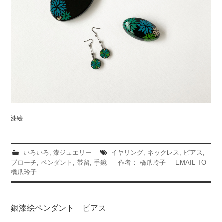
漆絵
いろいろ
,
漆ジュエリー
イヤリング
,
ネックレス
,
ピアス
,
ブローチ
,
ペンダント
,
帯留
,
手鏡
作者： 橋爪玲子
EMAIL TO
橋爪玲子
銀漆絵ペンダント ピアス