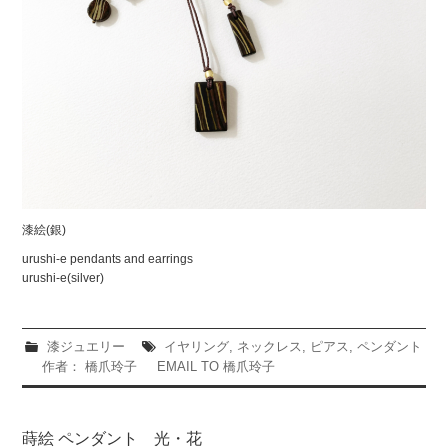
漆絵(銀)
urushi-e pendants and earrings
urushi-e(silver)
漆ジュエリー
イヤリング
,
ネックレス
,
ピアス
,
ペンダント
作者： 橋爪玲子
EMAIL TO 橋爪玲子
蒔絵 ペンダント 光・花