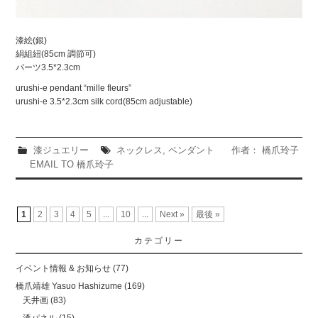
漆絵(銀)
絹組紐(85cm 調節可)
パーツ3.5*2.3cm
urushi-e pendant “mille fleurs”
urushi-e 3.5*2.3cm silk cord(85cm adjustable)
漆ジュエリー
ネックレス
,
ペンダント
作者： 橋爪玲子
EMAIL TO 橋爪玲子
1
2
3
4
5
...
10
...
Next »
最後 »
カテゴリー
イベント情報 & お知らせ
(77)
橋爪靖雄 Yasuo Hashizume
(169)
天井画
(83)
漆パネル
(15)