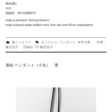
蒔絵(銀)
3cm
絹組紐 85cm(調節可)
maki-e pendant “shining flowers”
maki-e(silver) water buffalo horn 3cm silk cord 85cm (adjustable)
漆ジュエリー
ネックレス
,
ペンダント
,
水牛の角
作者：
橋爪玲子
EMAIL TO 橋爪玲子
漆絵 ペンダント（小丸） 青