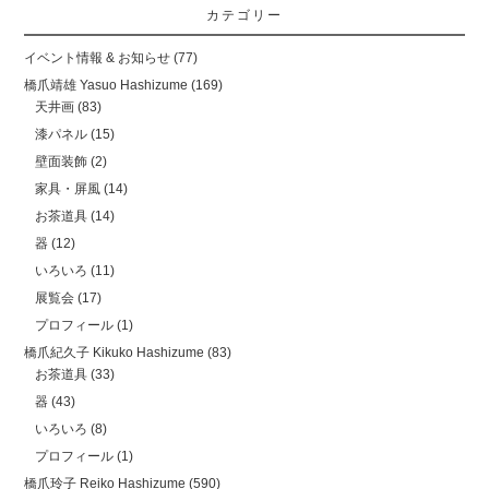
カテゴリー
イベント情報 & お知らせ
(77)
橋爪靖雄 Yasuo Hashizume
(169)
天井画
(83)
漆パネル
(15)
壁面装飾
(2)
家具・屏風
(14)
お茶道具
(14)
器
(12)
いろいろ
(11)
展覧会
(17)
プロフィール
(1)
橋爪紀久子 Kikuko Hashizume
(83)
お茶道具
(33)
器
(43)
いろいろ
(8)
プロフィール
(1)
橋爪玲子 Reiko Hashizume
(590)