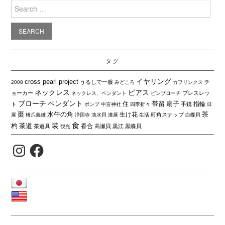
Search
for:
タグ
イヤリング
cross pearl project
うるしで一服
チ
2008
みどころ
カフリンクス
ネックレス
ピアス
ョーカー
ブレスレッ
ネックレス、ペンダント
ピンブローチ
ブローチ
ペンダント
帯留
扇子
住
指輪
ト
手鏡
ポンプ
中言神社
四季折々
日
棗
水牛の角
茶
生け花
町角スナップ
展
橋爪義雄
浄国寺
淡水貝
漆展
生活
白蝶貝
食
装
杓
茶道
香合
茶道具
高瀬貝
黒江
黒蝶貝
観光
Instagram
Facebook