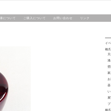
HOME
漆工房・橋爪
作品紹介
漆について
漆について
ご購入について
お問い合わせ
リンク
イベ
橋爪靖
天
漆
壁
家
お
器
い
展
プ
橋爪紀