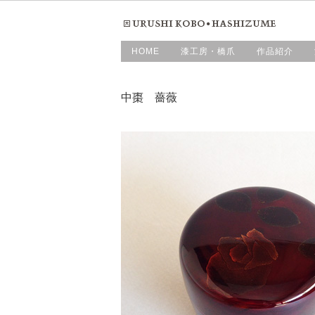
HOME
漆工房・橋爪
作品紹介
中棗 薔薇