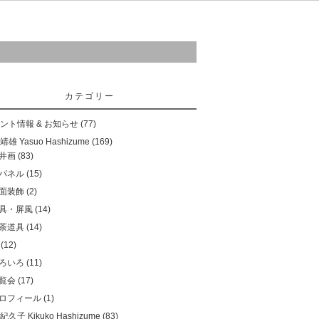
ご購入について
お問い合わせ
リンク
カテゴリー
ント情報 & お知らせ
(77)
雄 Yasuo Hashizume
(169)
井画
(83)
パネル
(15)
面装飾
(2)
具・屏風
(14)
茶道具
(14)
(12)
ろいろ
(11)
覧会
(17)
ロフィール
(1)
久子 Kikuko Hashizume
(83)