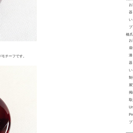
お
器
い
プ
橋爪玲
お
扇
漆
がモチーフです。
器
い
制
展
掲
取
Ur
Pr
プ