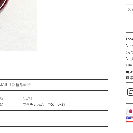
Sea
for:
2008
ン
ンダ
ン
日展
角ス
貝
MAIL TO 橋爪玲子
Inst
US
NEXT
絵
プラチナ蒔絵 中次 水紋