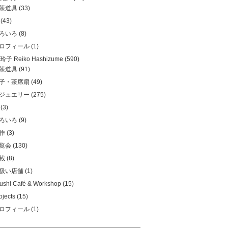
茶道具
(33)
(43)
ろいろ
(8)
ロフィール
(1)
子 Reiko Hashizume
(590)
茶道具
(91)
子・茶席扇
(49)
ジュエリー
(275)
(3)
ろいろ
(9)
作
(3)
覧会
(130)
載
(8)
扱い店舗
(1)
ushi Café & Workshop
(15)
ojects
(15)
ロフィール
(1)