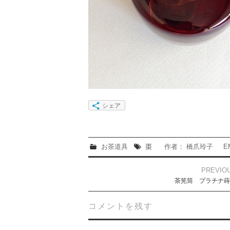
シェア
お茶道具
棗
作者： 橋爪玲子
E
Post
PREVIO
navigation
茶筅筒 プラチナ蒔
コメントを残す