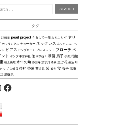
rch
タグ
イヤリ
cross pearl project
うるしで一服
みどころ
グ
ネックレス
チョーカー
カフリンクス
ネックレス、ペ
ピアス
ブローチ
ペ
ブレスレット
ント
ピンブローチ
ダント
帯留
扇子
住
指輪
手鏡
ポンプ
中言神社
四季折々
棗
水牛の角
生け花
町
橋爪義雄
浄国寺
淡水貝
漆展
生活
食
装
茶杓
茶道
香合
ナップ
茶道具
高瀬
白蝶貝
観光
黒江
黒蝶貝
agram
Facebook