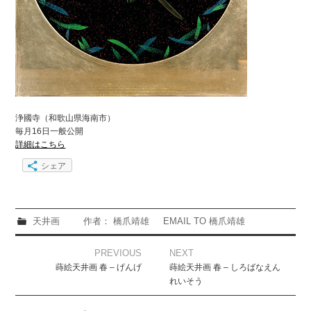
浄國寺（和歌山県海南市）
毎月16日一般公開
詳細はこちら
シェア
天井画
作者： 橋爪靖雄
EMAIL TO 橋爪靖雄
Post
PREVIOUS
NEXT
navigation
蒔絵天井画 春 – げんげ
蒔絵天井画 春 – しろばなえん
れいそう