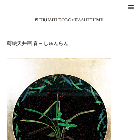
蒔絵天井画 春 – しゅんらん