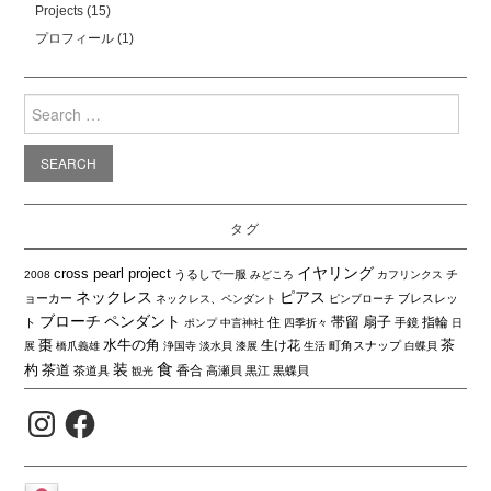
Projects
(15)
プロフィール
(1)
Search
for:
タグ
イヤリング
cross pearl project
うるしで一服
チ
2008
みどころ
カフリンクス
ネックレス
ピアス
ョーカー
ブレスレッ
ネックレス、ペンダント
ピンブローチ
ブローチ
ペンダント
帯留
扇子
住
指輪
ト
手鏡
ポンプ
中言神社
四季折々
日
棗
水牛の角
茶
生け花
町角スナップ
展
橋爪義雄
浄国寺
淡水貝
漆展
生活
白蝶貝
食
装
杓
茶道
香合
茶道具
高瀬貝
黒江
黒蝶貝
観光
Instagram
Facebook