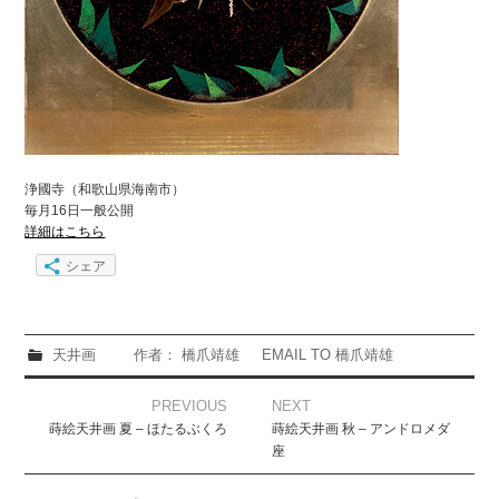
浄國寺（和歌山県海南市）
毎月16日一般公開
詳細はこちら
シェア
天井画
作者： 橋爪靖雄
EMAIL TO 橋爪靖雄
Post
PREVIOUS
NEXT
navigation
蒔絵天井画 夏 – ほたるぶくろ
蒔絵天井画 秋 – アンドロメダ
座