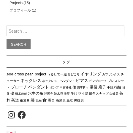
Projects
(15)
プロフィール
(1)
Search
for:
タグ
イヤリング
cross pearl project
うるしで一服
チ
2008
みどころ
カフリンクス
ネックレス
ピアス
ョーカー
ブレスレッ
ネックレス、ペンダント
ピンブローチ
ブローチ
ペンダント
帯留
扇子
住
指輪
ト
手鏡
ポンプ
中言神社
四季折々
日
棗
水牛の角
茶
生け花
町角スナップ
展
橋爪義雄
浄国寺
淡水貝
漆展
生活
白蝶貝
食
装
杓
茶道
香合
茶道具
高瀬貝
黒江
黒蝶貝
観光
Instagram
Facebook