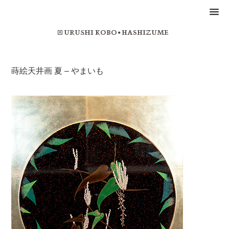
蒔絵天井画 夏 – やまいも