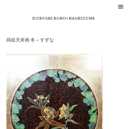
蒔絵天井画 冬 – すずな