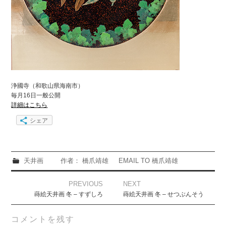
浄國寺（和歌山県海南市）
毎月16日一般公開
詳細はこちら
シェア
天井画
作者： 橋爪靖雄
EMAIL TO 橋爪靖雄
Post
PREVIOUS
NEXT
navigation
蒔絵天井画 冬 – すずしろ
蒔絵天井画 冬 – せつぶんそう
コメントを残す