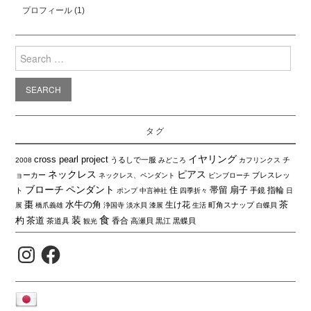
プロフィール
(1)
Search
for:
タグ
イヤリング
cross pearl project
うるしで一服
チ
2008
みどころ
カフリンクス
ネックレス
ピアス
ョーカー
ブレスレッ
ネックレス、ペンダント
ピンブローチ
ブローチ
ペンダント
帯留
扇子
住
指輪
ト
手鏡
ポンプ
中言神社
四季折々
日
棗
水牛の角
茶
生け花
町角スナップ
展
橋爪義雄
浄国寺
淡水貝
漆展
生活
白蝶貝
食
装
杓
茶道
香合
茶道具
高瀬貝
黒江
黒蝶貝
観光
Instagram
Facebook