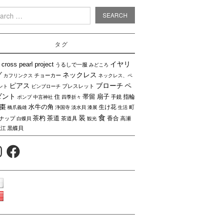
rch
タグ
イヤリ
cross pearl project
うるしで一服
みどころ
グ
ネックレス
チョーカー
カフリンクス
ネックレス、ペ
ピアス
ブローチ
ペ
ブレスレット
ント
ピンブローチ
ダント
帯留
扇子
住
指輪
手鏡
ポンプ
中言神社
四季折々
棗
水牛の角
生け花
町
橋爪義雄
浄国寺
淡水貝
漆展
生活
食
装
茶杓
茶道
香合
ナップ
茶道具
高瀬
白蝶貝
観光
黒江
黒蝶貝
agram
Facebook