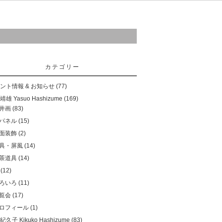
ご購入について
お問い合わせ
リンク
カテゴリー
ント情報 & お知らせ
(77)
雄 Yasuo Hashizume
(169)
井画
(83)
パネル
(15)
面装飾
(2)
具・屏風
(14)
茶道具
(14)
(12)
ろいろ
(11)
覧会
(17)
ロフィール
(1)
久子 Kikuko Hashizume
(83)