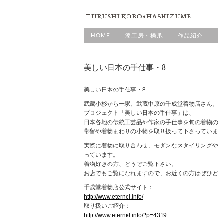
HOME
漆工房・橋爪
作品紹介
美しい日本の手仕事・8
美しい日本の手仕事・8
武蔵小杉から一駅、武蔵中原の千成堂着物店さん。
プロジェクト「美しい日本の手仕事」は、
日本各地の伝統工芸品や作家の手仕事を旬の着物の
帯留や着物まわりの小物を取り扱って下さっていま
実際に着物に取り合わせ、モダンなスタイリングや
っています。
着物好きの方、どうぞご覧下さい。
お店でもご覧になれますので、お近くの方はぜひど
千成堂着物店公式サイト：
http://www.eternel.info/
取り扱いご紹介：
http://www.eternel.info/?p=4319