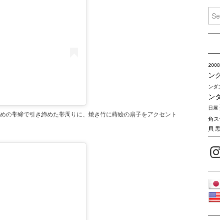
Sea
for:
2008
ン
ンダ
ン
日展
めの帯締で引き締めた帯周りに、焼き竹に蒔絵の扇子をアクセント
角ス
貝
Inst