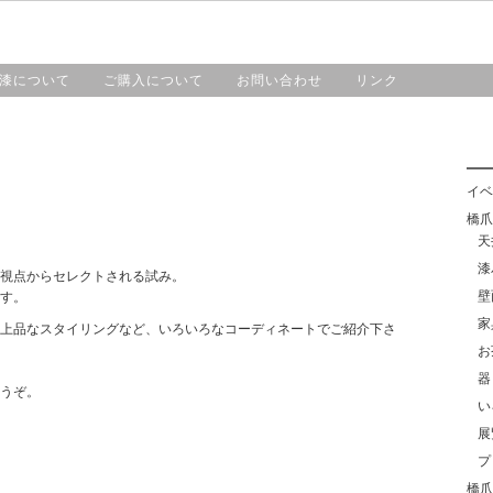
HOME
漆工房・橋爪
作品紹介
漆について
漆について
ご購入について
お問い合わせ
リンク
イベ
橋爪靖
天
漆
視点からセレクトされる試み。
壁
す。
家
上品なスタイリングなど、いろいろなコーディネートでご紹介下さ
お
器
うぞ。
い
展
プ
橋爪紀