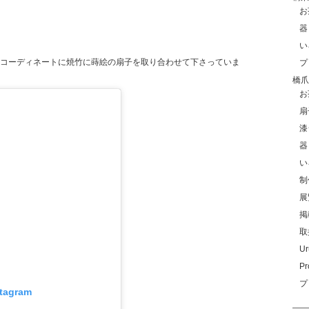
お
器
い
コーディネートに焼竹に蒔絵の扇子を取り合わせて下さっていま
プ
橋爪玲
お
扇
漆
器
い
制
展
掲
取
Ur
Pr
プ
stagram