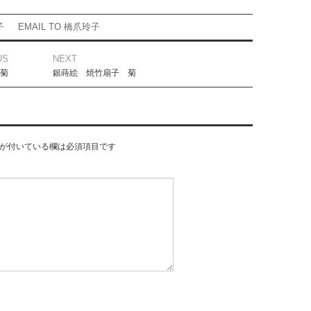
子
EMAIL TO 橋爪玲子
US
NEXT
菊
銀蒔絵 焼竹扇子 菊
が付いている欄は必須項目です