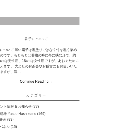
ご購入について
お問い合わせ
リンク
扇子について
について 黒い扇子は黒塗りではなく竹を黒く染め
のです。もともとは着物の時に帯に挟む形で、約
.5cmは男性用、18cmは女性用ですが、あおぐために
えます。 大よせのお茶会やお稽古にもお使いいた
ますが、流…
Continue Reading
→
カテゴリー
ント情報 & お知らせ
(77)
雄 Yasuo Hashizume
(169)
井画
(83)
パネル
(15)