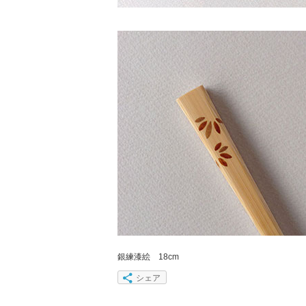
銀練漆絵 18cm
シェア