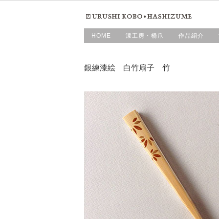
HOME
漆工房・橋爪
作品紹介
銀練漆絵 白竹扇子 竹