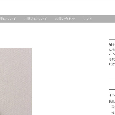
HOME
漆工房・橋爪
作品紹介
漆について
漆について
ご購入について
お問い合わせ
リンク
扇子
たも
20
も使
だけ
イベ
橋爪靖
天
漆