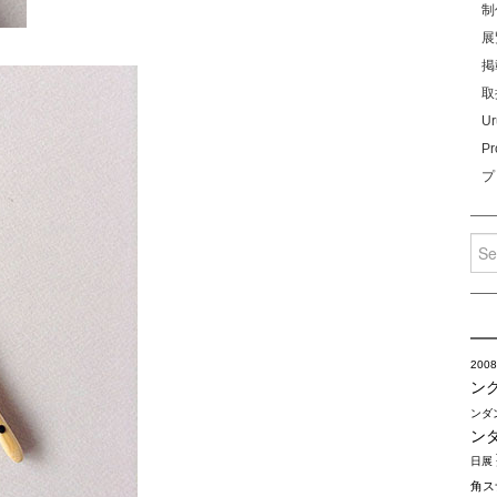
制
展
掲
取
Ur
Pr
プ
Sea
for:
2008
ン
ンダ
ン
日展
角ス