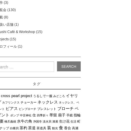
作
(3)
覧会
(130)
載
(8)
扱い店舗
(1)
ushi Café & Workshop
(15)
ojects
(15)
ロフィール
(1)
rch
タグ
イヤリ
cross pearl project
うるしで一服
みどころ
グ
ネックレス
チョーカー
カフリンクス
ネックレス、ペ
ピアス
ブローチ
ペ
ブレスレット
ント
ピンブローチ
ダント
帯留
扇子
住
指輪
手鏡
ポンプ
中言神社
四季折々
棗
水牛の角
生け花
町
橋爪義雄
浄国寺
淡水貝
漆展
生活
食
装
茶杓
茶道
香合
ナップ
茶道具
高瀬
白蝶貝
観光