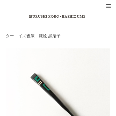
ターコイズ色漆 漆絵 黒扇子