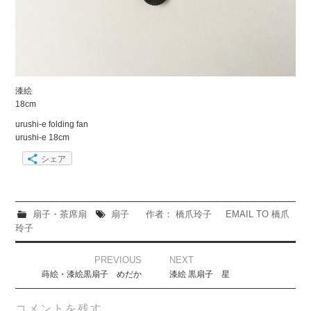
漆絵
18cm
urushi-e folding fan
urushi-e 18cm
シェア
扇子・茶席扇
扇子
作者： 橋爪玲子
EMAIL TO 橋爪
玲子
Post
PREVIOUS
NEXT
navigation
蒔絵・漆絵黒扇子 めだか
漆絵 黒扇子 星
コメントを残す