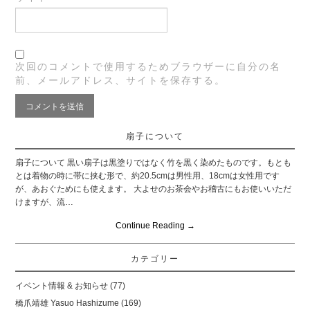
次回のコメントで使用するためブラウザーに自分の名
前、メールアドレス、サイトを保存する。
扇子について
扇子について 黒い扇子は黒塗りではなく竹を黒く染めたものです。もとも
とは着物の時に帯に挟む形で、約20.5cmは男性用、18cmは女性用です
が、あおぐためにも使えます。 大よせのお茶会やお稽古にもお使いいただ
けますが、流…
Continue Reading
→
カテゴリー
イベント情報 & お知らせ
(77)
橋爪靖雄 Yasuo Hashizume
(169)