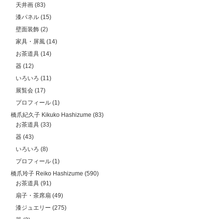
天井画
(83)
漆パネル
(15)
壁面装飾
(2)
家具・屏風
(14)
お茶道具
(14)
器
(12)
いろいろ
(11)
展覧会
(17)
プロフィール
(1)
橋爪紀久子 Kikuko Hashizume
(83)
お茶道具
(33)
器
(43)
いろいろ
(8)
プロフィール
(1)
橋爪玲子 Reiko Hashizume
(590)
お茶道具
(91)
扇子・茶席扇
(49)
漆ジュエリー
(275)