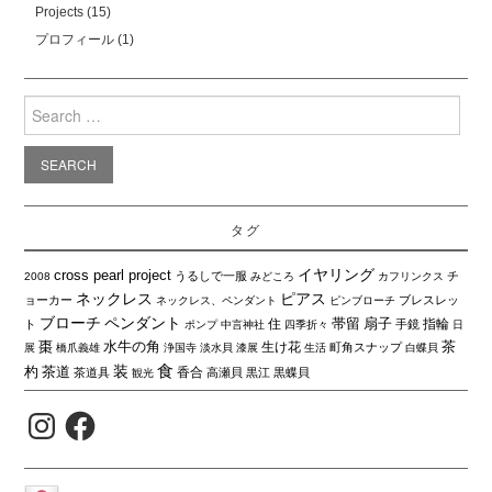
Projects
(15)
プロフィール
(1)
Search
for:
タグ
イヤリング
cross pearl project
うるしで一服
チ
2008
みどころ
カフリンクス
ネックレス
ピアス
ョーカー
ブレスレッ
ネックレス、ペンダント
ピンブローチ
ブローチ
ペンダント
帯留
扇子
住
指輪
ト
手鏡
ポンプ
中言神社
四季折々
日
棗
水牛の角
茶
生け花
町角スナップ
展
橋爪義雄
浄国寺
淡水貝
漆展
生活
白蝶貝
食
装
杓
茶道
香合
茶道具
高瀬貝
黒江
黒蝶貝
観光
Instagram
Facebook