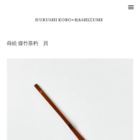
蒔絵 煤竹茶杓 貝