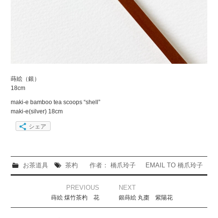
蒔絵（銀）
18cm
maki-e bamboo tea scoops “shell”
maki-e(silver) 18cm
シェア
お茶道具
茶杓
作者： 橋爪玲子
EMAIL TO 橋爪玲子
Post
PREVIOUS
NEXT
navigation
蒔絵 煤竹茶杓 花
銀蒔絵 丸棗 紫陽花