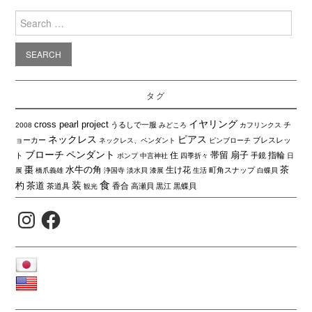
Search
for:
タグ
イヤリング
cross pearl project
うるしで一服
チ
2008
みどころ
カフリンクス
ネックレス
ピアス
ョーカー
ブレスレッ
ネックレス、ペンダント
ピンブローチ
ブローチ
ペンダント
帯留
扇子
住
指輪
ト
手鏡
ポンプ
中言神社
四季折々
日
棗
水牛の角
茶
生け花
町角スナップ
展
橋爪義雄
浄国寺
淡水貝
漆展
生活
白蝶貝
食
装
杓
茶道
香合
茶道具
高瀬貝
黒江
黒蝶貝
観光
Instagram
Facebook