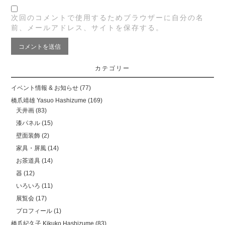
次回のコメントで使用するためブラウザーに自分の名
前、メールアドレス、サイトを保存する。
カテゴリー
イベント情報 & お知らせ
(77)
橋爪靖雄 Yasuo Hashizume
(169)
天井画
(83)
漆パネル
(15)
壁面装飾
(2)
家具・屏風
(14)
お茶道具
(14)
器
(12)
いろいろ
(11)
展覧会
(17)
プロフィール
(1)
橋爪紀久子 Kikuko Hashizume
(83)