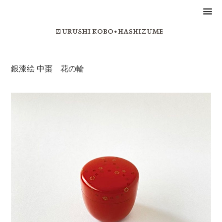
銀漆絵 中棗 花の輪