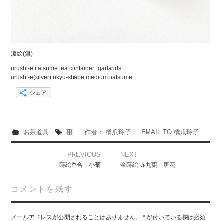
漆絵(銀)
urushi-e natsume tea container “garlands”
urushi-e(silver) rikyu-shape medium natsume
シェア
お茶道具
棗
作者： 橋爪玲子
EMAIL TO 橋爪玲子
Post
PREVIOUS
NEXT
navigation
蒔絵香合 小菊
金蒔絵 赤丸棗 唐花
コメントを残す
メールアドレスが公開されることはありません。
*
が付いている欄は必須