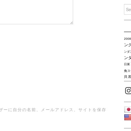
Sea
for:
2008
ン
ンダ
ン
日展
角ス
貝
Inst
ザーに自分の名前、メールアドレス、サイトを保存