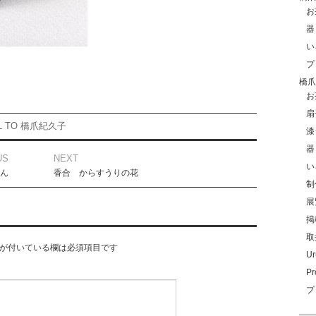
お
器
い
プ
橋爪玲
お
扇
IL TO 橋爪紀久子
漆
器
US
NEXT
い
ん
香合 からすうりの花
制
展
掲
取
が付いている欄は必須項目です
Ur
Pr
プ