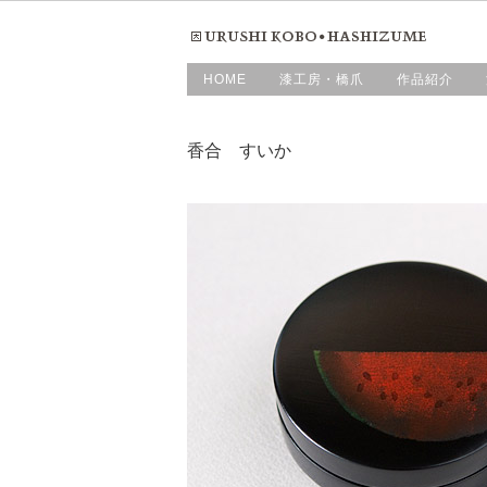
HOME
漆工房・橋爪
作品紹介
香合 すいか