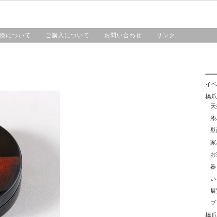
HOME
漆工房・橋爪
作品紹介
漆について
漆について
ご購入について
お問い合わせ
リンク
イベ
橋爪靖
天
漆
壁
家
お
器
い
展
プ
橋爪紀