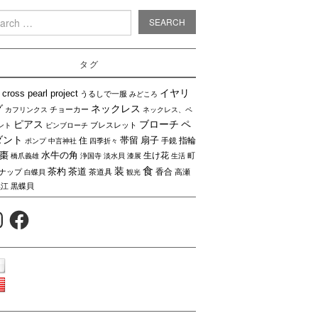
rch
タグ
イヤリ
cross pearl project
うるしで一服
みどころ
グ
ネックレス
チョーカー
カフリンクス
ネックレス、ペ
ピアス
ブローチ
ペ
ブレスレット
ント
ピンブローチ
ダント
帯留
扇子
住
指輪
手鏡
ポンプ
中言神社
四季折々
棗
水牛の角
生け花
町
橋爪義雄
浄国寺
淡水貝
漆展
生活
食
装
茶杓
茶道
香合
ナップ
茶道具
高瀬
白蝶貝
観光
黒江
黒蝶貝
agram
Facebook