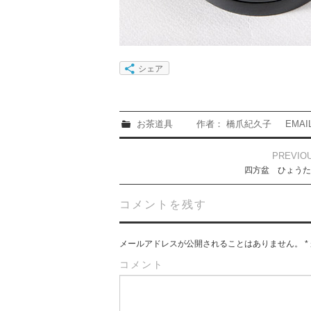
シェア
お茶道具
作者： 橋爪紀久子
EMA
Post
PREVIO
navigation
四方盆 ひょうた
コメントを残す
メールアドレスが公開されることはありません。
*
コメント