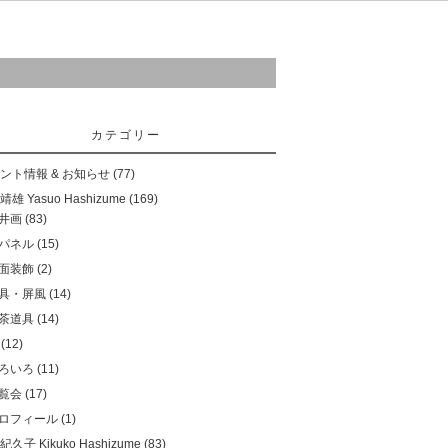
ご購入について
お問い合わせ
リンク
カテゴリー
ント情報 & お知らせ
(77)
雄 Yasuo Hashizume
(169)
井画
(83)
パネル
(15)
面装飾
(2)
具・屏風
(14)
茶道具
(14)
(12)
ろいろ
(11)
覧会
(17)
ロフィール
(1)
久子 Kikuko Hashizume
(83)