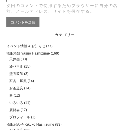
次回のコメントで使用するためブラウザーに自分の名
前、メールアドレス、サイトを保存する。
カテゴリー
イベント情報 & お知らせ
(77)
橋爪靖雄 Yasuo Hashizume
(169)
天井画
(83)
漆パネル
(15)
壁面装飾
(2)
家具・屏風
(14)
お茶道具
(14)
器
(12)
いろいろ
(11)
展覧会
(17)
プロフィール
(1)
橋爪紀久子 Kikuko Hashizume
(83)