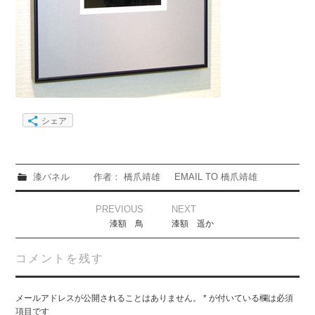
シェア
漆パネル
作者： 橋爪靖雄
EMAIL TO 橋爪靖雄
Post
PREVIOUS
NEXT
navigation
漆額 鳥
漆額 遥か
コメントを残す
メールアドレスが公開されることはありません。
*
が付いている欄は必須
項目です