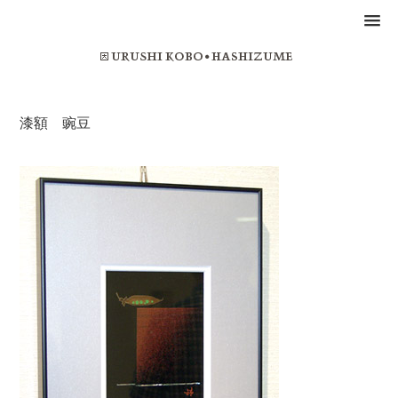
漆額 豌豆