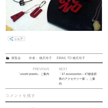
シェア
展覧会
作者： 橋爪玲子
EMAIL TO 橋爪玲子
Post
PREVIOUS
NEXT
navigation
「urushi jewels」ご案内
「47 accessories – 47都道府
県のアクセサリー展 -」ご案
内
コメントを残す