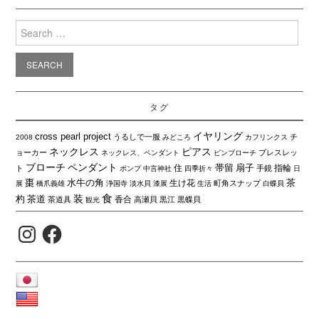
Search
for:
タグ
イヤリング
cross pearl project
うるしで一服
チ
2008
みどころ
カフリンクス
ネックレス
ピアス
ョーカー
ブレスレッ
ネックレス、ペンダント
ピンブローチ
ブローチ
ペンダント
帯留
扇子
住
指輪
ト
手鏡
ポンプ
中言神社
四季折々
日
棗
水牛の角
茶
生け花
町角スナップ
展
橋爪義雄
浄国寺
淡水貝
漆展
生活
白蝶貝
食
装
杓
茶道
香合
茶道具
高瀬貝
黒江
黒蝶貝
観光
Instagram
Facebook