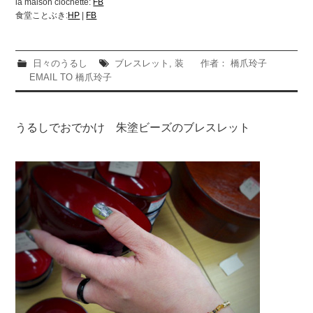
la maison clochette:
FB
食堂ことぶき:
HP
|
FB
日々のうるし
ブレスレット
,
装
作者： 橋爪玲子
EMAIL TO 橋爪玲子
うるしでおでかけ 朱塗ビーズのブレスレット