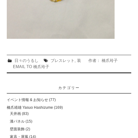
日々のうるし
ブレスレット
,
装
作者： 橋爪玲子
EMAIL TO 橋爪玲子
カテゴリー
イベント情報 & お知らせ
(77)
橋爪靖雄 Yasuo Hashizume
(169)
天井画
(83)
漆パネル
(15)
壁面装飾
(2)
家具・屏風
(14)