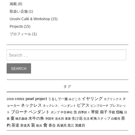
掲載
(8)
取扱い店舗
(1)
Urushi Café & Workshop
(15)
Projects
(15)
プロフィール
(1)
Search
for:
タグ
イヤリング
cross pearl project
うるしで一服
チ
2008
みどころ
カフリンクス
ネックレス
ピアス
ョーカー
ブレスレッ
ネックレス、ペンダント
ピンブローチ
ブローチ
ペンダント
帯留
扇子
住
指輪
ト
手鏡
ポンプ
中言神社
四季折々
日
棗
水牛の角
茶
生け花
町角スナップ
展
橋爪義雄
浄国寺
淡水貝
漆展
生活
白蝶貝
食
装
杓
茶道
香合
茶道具
高瀬貝
黒江
黒蝶貝
観光