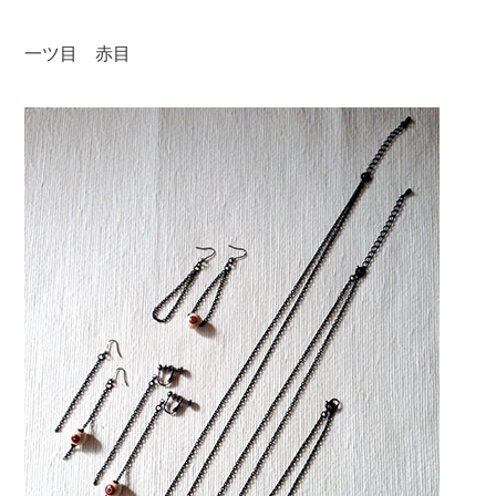
一ツ目 赤目