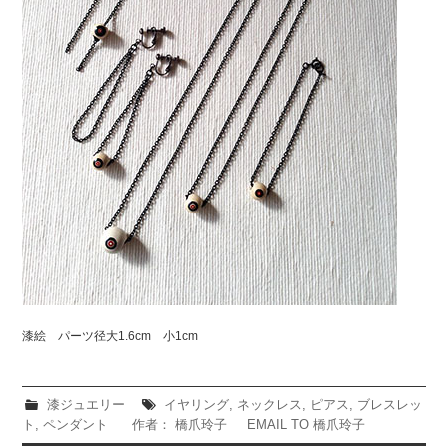
漆絵 パーツ径大1.6cm 小1cm
漆ジュエリー
イヤリング
,
ネックレス
,
ピアス
,
ブレスレッ
ト
,
ペンダント
作者： 橋爪玲子
EMAIL TO 橋爪玲子