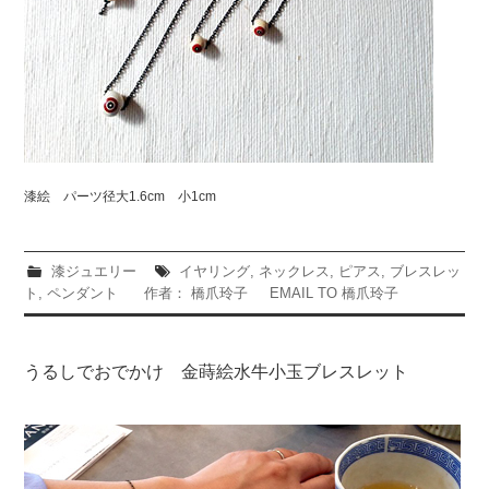
漆絵 パーツ径大1.6cm 小1cm
漆ジュエリー
イヤリング
,
ネックレス
,
ピアス
,
ブレスレッ
ト
,
ペンダント
作者： 橋爪玲子
EMAIL TO 橋爪玲子
うるしでおでかけ 金蒔絵水牛小玉ブレスレット