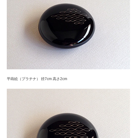
平蒔絵（プラチナ） 径7cm 高さ2cm