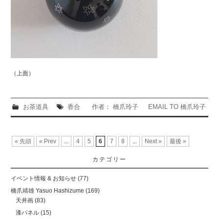
（上面）
お茶道具
香合
作者： 橋爪玲子
EMAIL TO 橋爪玲子
« 先頭
« Prev
...
4
5
6
7
8
...
Next »
最後 »
カテゴリー
イベント情報 & お知らせ
(77)
橋爪靖雄 Yasuo Hashizume
(169)
天井画
(83)
漆パネル
(15)