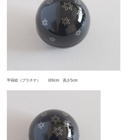
平蒔絵（プラチナ） 径6cm 高さ5cm