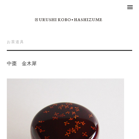
お茶道具
中棗 金木犀