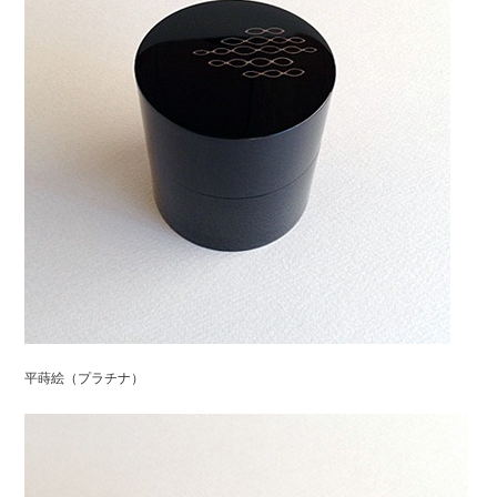
平蒔絵（プラチナ）