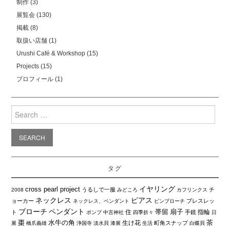
制作
(3)
展覧会
(130)
掲載
(8)
取扱い店舗
(1)
Urushi Café & Workshop
(15)
Projects
(15)
プロフィール
(1)
Search
for:
タグ
イヤリング
cross pearl project
うるしで一服
チ
2008
みどころ
カフリンクス
ネックレス
ピアス
ョーカー
ブレスレッ
ネックレス、ペンダント
ピンブローチ
ブローチ
ペンダント
帯留
扇子
住
指輪
ト
手鏡
ポンプ
中言神社
四季折々
日
棗
水牛の角
茶
生け花
町角スナップ
展
橋爪義雄
浄国寺
淡水貝
漆展
生活
白蝶貝