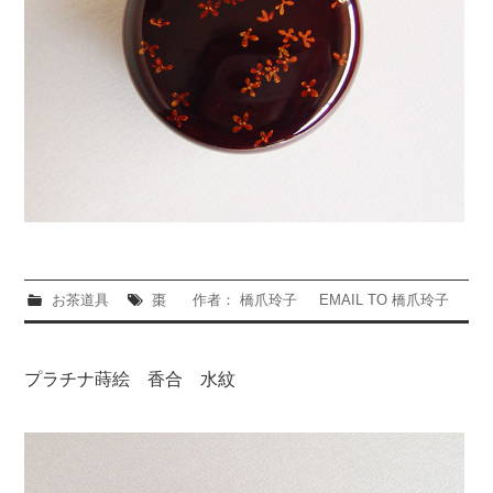
お茶道具
棗
作者： 橋爪玲子
EMAIL TO 橋爪玲子
プラチナ蒔絵 香合 水紋