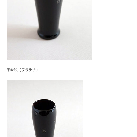
平蒔絵（プラチナ）