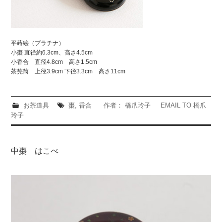
平蒔絵（プラチナ）
小棗 直径約6.3cm、高さ4.5cm
小香合 直径4.8cm 高さ1.5cm
茶筅筒 上径3.9cm 下径3.3cm 高さ11cm
お茶道具
棗
,
香合
作者： 橋爪玲子
EMAIL TO 橋爪
玲子
中棗 はこべ