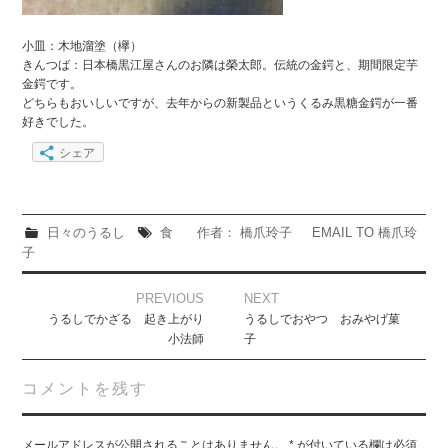
小皿：木地溜塗（欅）
きんつば：日本橋黒江屋さんのお隣は榮太郎。伝統の金鍔と、期間限定芋
金鍔です。
どちらもおいしいですが、去年からの新製品というくるみ黒糖金鍔が一番
好きでした。
シェア
日々のうるし
食
作者： 橋爪玲子
EMAIL TO 橋爪玲
子
Post
PREVIOUS
NEXT
navigation
うるしでかざる 起き上がり
うるしでおやつ おみやげ菓
小法師
子
コメントを残す
メールアドレスが公開されることはありません。
*
が付いている欄は必須