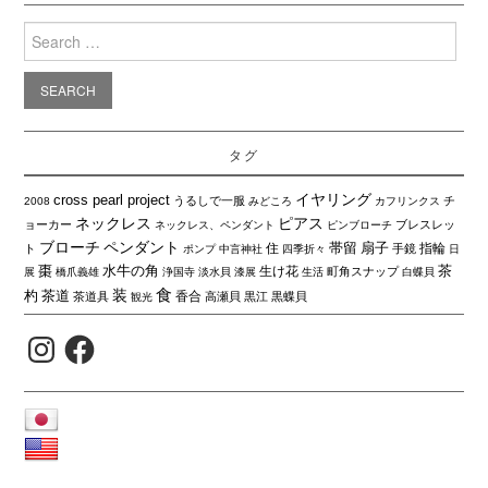
Search
for:
タグ
イヤリング
cross pearl project
うるしで一服
チ
2008
みどころ
カフリンクス
ネックレス
ピアス
ョーカー
ブレスレッ
ネックレス、ペンダント
ピンブローチ
ブローチ
ペンダント
帯留
扇子
住
指輪
ト
手鏡
ポンプ
中言神社
四季折々
日
棗
水牛の角
茶
生け花
町角スナップ
展
橋爪義雄
浄国寺
淡水貝
漆展
生活
白蝶貝
食
装
杓
茶道
香合
茶道具
高瀬貝
黒江
黒蝶貝
観光
Instagram
Facebook