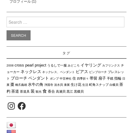
プロフィール
(1)
Search
for:
タグ
イヤリング
cross pearl project
うるしで一服
チ
2008
みどころ
カフリンクス
ネックレス
ピアス
ョーカー
ブレスレッ
ネックレス、ペンダント
ピンブローチ
ブローチ
ペンダント
帯留
扇子
住
指輪
ト
手鏡
ポンプ
中言神社
四季折々
日
棗
水牛の角
茶
生け花
町角スナップ
展
橋爪義雄
浄国寺
淡水貝
漆展
生活
白蝶貝
食
装
杓
茶道
香合
茶道具
高瀬貝
黒江
黒蝶貝
観光
Instagram
Facebook