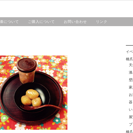
HOME
漆工房・橋爪
作品紹介
漆について
漆について
ご購入について
お問い合わせ
リンク
イベ
橋爪靖
天
漆
壁
家
お
器
い
展
プ
橋爪紀