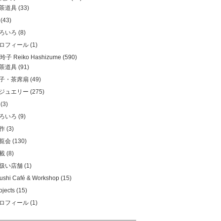
茶道具
(33)
(43)
ろいろ
(8)
ロフィール
(1)
子 Reiko Hashizume
(590)
茶道具
(91)
子・茶席扇
(49)
ジュエリー
(275)
(3)
ろいろ
(9)
作
(3)
覧会
(130)
載
(8)
扱い店舗
(1)
ushi Café & Workshop
(15)
ojects
(15)
ロフィール
(1)