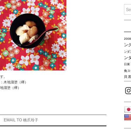
Sea
for:
2008
ン
ンダ
ン
日展
角ス
す。
貝
・小：木地溜塗（欅）
Inst
地溜塗（欅）
EMAIL TO 橋爪玲子