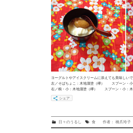
ヨーグルトやアイスクリームに添えても美味しいで
左／そばちょこ：木地溜塗（欅） スプーン
右／椀・小：木地溜塗（欅） スプーン・小：木
シェア
日々のうるし
食
作者： 橋爪玲子