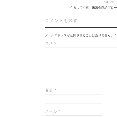
Post
PREVIO
navigation
うるしで浴衣 朱漆金蒔絵ブロー
コメントを残す
メールアドレスが公開されることはありません。
*
コメント
名前
*
メール
*