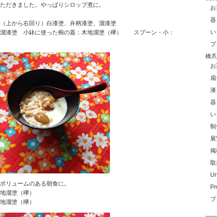
ただきました。やっぱりシロップ煮に。
お
器
（上から右回り）白漆塗、弁柄漆塗、溜漆塗
い
溜漆塗 小鉢に使った椀の蓋：木地溜塗（欅） スプーン・小：
プ
橋爪玲
お
扇
漆
器
い
制
展
掲
取
Ur
ボリュームのある朝食に。
Pr
地溜塗（欅）
プ
地溜塗（欅）