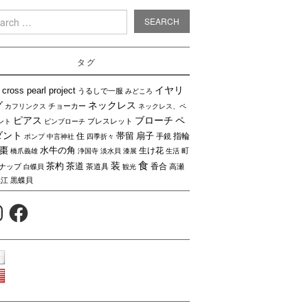
rch
タグ
イヤリ
cross pearl project
うるしで一服
みどころ
グ
ネックレス
チョーカー
カフリンクス
ネックレス、ペ
ピアス
ブローチ
ペ
ブレスレット
ント
ピンブローチ
ダント
帯留
扇子
住
指輪
手鏡
ポンプ
中言神社
四季折々
棗
水牛の角
生け花
町
橋爪義雄
浄国寺
淡水貝
漆展
生活
食
装
茶杓
茶道
香合
ナップ
茶道具
高瀬
白蝶貝
観光
黒江
黒蝶貝
agram
Facebook