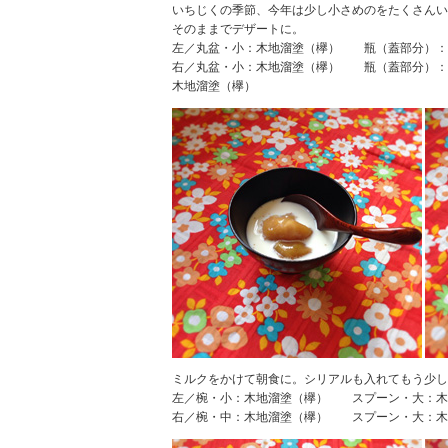
いちじくの季節、今年は少し小さめのをたくさんい
そのままでデザートに。
左／丸盆・小：木地溜塗（欅） 瓶（蓋部分）：
右／丸盆・小：木地溜塗（欅） 瓶（蓋部分）：
木地溜塗（欅）
ミルクをかけて朝食に。シリアルも入れてもう少し
左／椀・小：木地溜塗（欅） スプーン・大：木
右／椀・中：木地溜塗（欅） スプーン・大：木