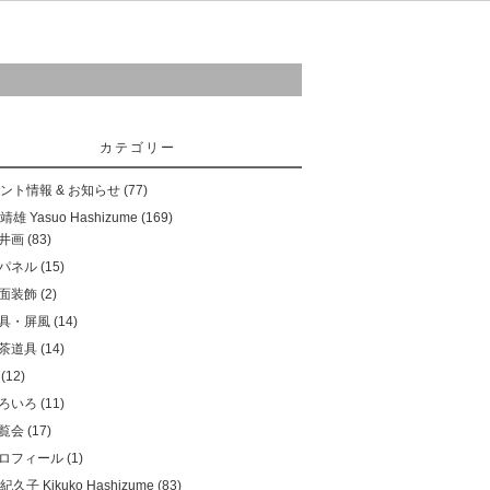
ご購入について
お問い合わせ
リンク
カテゴリー
ント情報 & お知らせ
(77)
雄 Yasuo Hashizume
(169)
井画
(83)
パネル
(15)
面装飾
(2)
具・屏風
(14)
茶道具
(14)
(12)
ろいろ
(11)
覧会
(17)
ロフィール
(1)
久子 Kikuko Hashizume
(83)