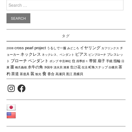
Search
for:
タグ
イヤリング
cross pearl project
うるしで一服
チ
2008
みどころ
カフリンクス
ネックレス
ピアス
ョーカー
ブレスレッ
ネックレス、ペンダント
ピンブローチ
ブローチ
ペンダント
帯留
扇子
住
指輪
ト
手鏡
ポンプ
中言神社
四季折々
日
棗
水牛の角
茶
生け花
町角スナップ
展
橋爪義雄
浄国寺
淡水貝
漆展
生活
白蝶貝
食
装
杓
茶道
香合
茶道具
高瀬貝
黒江
黒蝶貝
観光
Instagram
Facebook