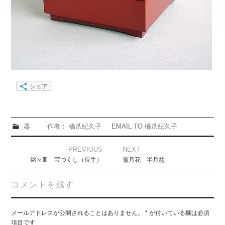
シェア
器
作者： 橋爪紀久子
EMAIL TO 橋爪紀久子
Post
PREVIOUS
NEXT
navigation
銘々皿 宝づくし（長手）
雪月花 半月盆
コメントを残す
メールアドレスが公開されることはありません。
*
が付いている欄は必須
項目です