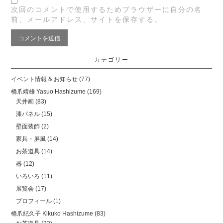
次回のコメントで使用するためブラウザーに自分の名
前、メールアドレス、サイトを保存する。
カテゴリー
イベント情報 & お知らせ
(77)
橋爪靖雄 Yasuo Hashizume
(169)
天井画
(83)
漆パネル
(15)
壁面装飾
(2)
家具・屏風
(14)
お茶道具
(14)
器
(12)
いろいろ
(11)
展覧会
(17)
プロフィール
(1)
橋爪紀久子 Kikuko Hashizume
(83)