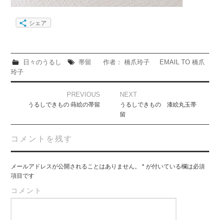
シェア
日々のうるし
帯留
作者： 橋爪玲子
EMAIL TO 橋爪
玲子
Post
PREVIOUS
NEXT
navigation
うるしできもの 蒔絵の帯留
うるしできもの 漆絵丸玉帯
留
コメントを残す
メールアドレスが公開されることはありません。
*
が付いている欄は必須
項目です
コメント