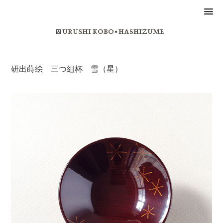
研出蒔絵 三つ組杯 雪（星）