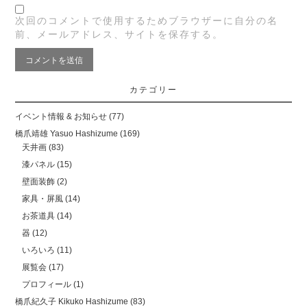
次回のコメントで使用するためブラウザーに自分の名
前、メールアドレス、サイトを保存する。
カテゴリー
イベント情報 & お知らせ
(77)
橋爪靖雄 Yasuo Hashizume
(169)
天井画
(83)
漆パネル
(15)
壁面装飾
(2)
家具・屏風
(14)
お茶道具
(14)
器
(12)
いろいろ
(11)
展覧会
(17)
プロフィール
(1)
橋爪紀久子 Kikuko Hashizume
(83)