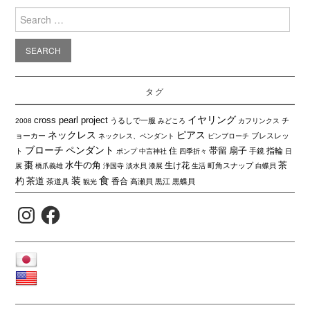
Search
for:
タグ
イヤリング
cross pearl project
うるしで一服
チ
2008
みどころ
カフリンクス
ネックレス
ピアス
ョーカー
ブレスレッ
ネックレス、ペンダント
ピンブローチ
ブローチ
ペンダント
帯留
扇子
住
指輪
ト
手鏡
ポンプ
中言神社
四季折々
日
棗
水牛の角
茶
生け花
町角スナップ
展
橋爪義雄
浄国寺
淡水貝
漆展
生活
白蝶貝
食
装
杓
茶道
香合
茶道具
高瀬貝
黒江
黒蝶貝
観光
Instagram
Facebook