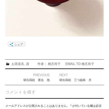
シェア
お茶道具
,
器
作者： 橋爪玲子
EMAIL TO 橋爪玲子
Post
PREVIOUS
NEXT
navigation
研出蒔絵 香合 泡
研出蒔絵 三つ組杯 月
コメントを残す
メールアドレスが公開されることはありません。
*
が付いている欄は必須