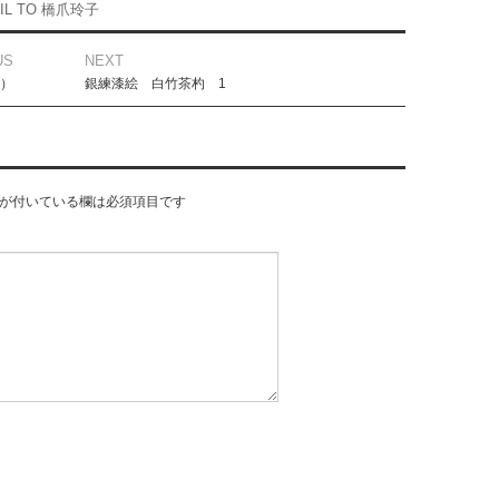
IL TO 橋爪玲子
US
NEXT
）
銀練漆絵 白竹茶杓 1
が付いている欄は必須項目です