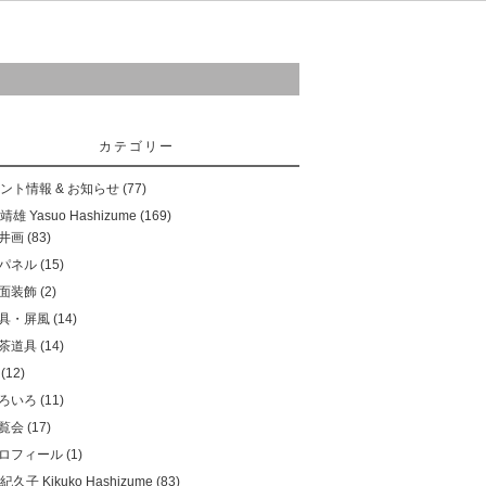
ご購入について
お問い合わせ
リンク
カテゴリー
ント情報 & お知らせ
(77)
雄 Yasuo Hashizume
(169)
井画
(83)
パネル
(15)
面装飾
(2)
具・屏風
(14)
茶道具
(14)
(12)
ろいろ
(11)
覧会
(17)
ロフィール
(1)
久子 Kikuko Hashizume
(83)