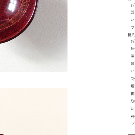
お
器
い
プ
橋爪玲
お
扇
漆
器
い
制
展
掲
取
Ur
Pr
プ