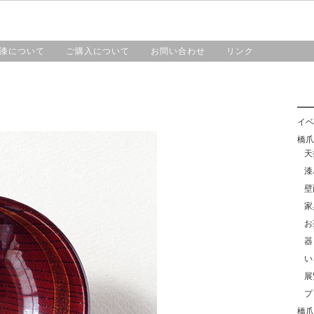
HOME
漆工房・橋爪
作品紹介
漆について
漆について
ご購入について
お問い合わせ
リンク
イベ
橋爪靖
天
漆
壁
家
お
器
い
展
プ
橋爪紀