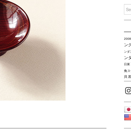
Sea
for:
2008
ン
ンダ
ン
日展
角ス
貝
Inst