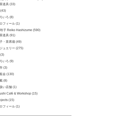
茶道具
(33)
(43)
ろいろ
(8)
ロフィール
(1)
子 Reiko Hashizume
(590)
茶道具
(91)
子・茶席扇
(49)
ジュエリー
(275)
(3)
ろいろ
(9)
作
(3)
覧会
(130)
載
(8)
扱い店舗
(1)
ushi Café & Workshop
(15)
ojects
(15)
ロフィール
(1)