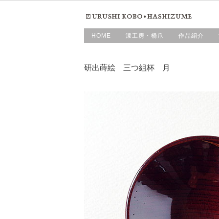
HOME
漆工房・橋爪
作品紹介
研出蒔絵 三つ組杯 月