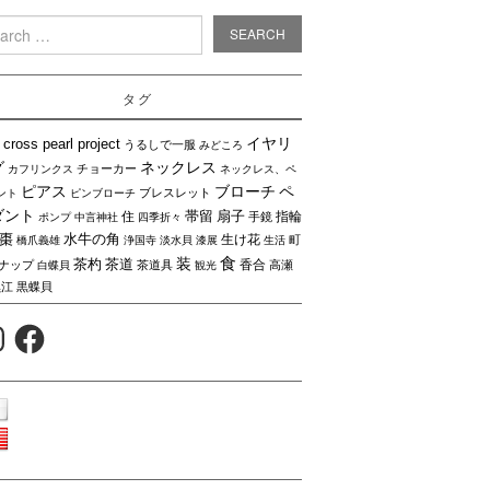
rch
タグ
イヤリ
cross pearl project
うるしで一服
みどころ
グ
ネックレス
チョーカー
カフリンクス
ネックレス、ペ
ピアス
ブローチ
ペ
ブレスレット
ント
ピンブローチ
ダント
帯留
扇子
住
指輪
手鏡
ポンプ
中言神社
四季折々
棗
水牛の角
生け花
町
橋爪義雄
浄国寺
淡水貝
漆展
生活
食
装
茶杓
茶道
香合
ナップ
茶道具
高瀬
白蝶貝
観光
黒江
黒蝶貝
agram
Facebook