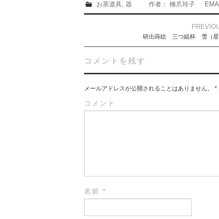
お茶道具
,
器
作者： 橋爪玲子
EMA
Post
PREVIO
navigation
研出蒔絵 三つ組杯 雪（星
コメントを残す
メールアドレスが公開されることはありません。
*
コメント
名前
*