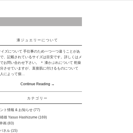
ご購入について
お問い合わせ
リンク
漆ジュエリーについて
サイズについて 手仕事のため一つ一つ違うことがあ
で、記載されているサイズは目安です。詳しくはメ
でお問い合わせ下さい。 ＊ 漆かぶれについて 乾燥
分させていますが、直接肌に付けるものについて
人によって個…
Continue Reading
→
カテゴリー
ント情報 & お知らせ
(77)
雄 Yasuo Hashizume
(169)
井画
(83)
パネル
(15)