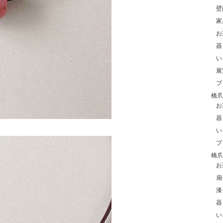
壁
家
お
器
い
展
プ
橋爪紀
お
器
い
プ
橋爪玲
お
扇
漆
器
い