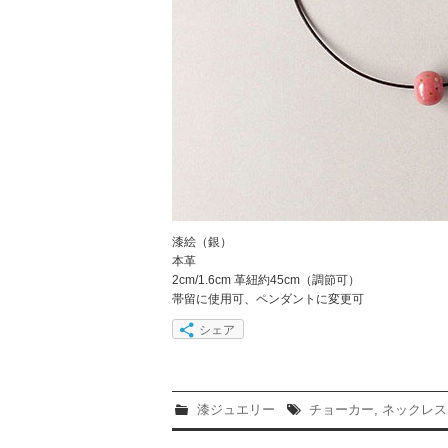
漆絵（銀）
本革
2cm/1.6cm 革紐約45cm（調節可）
帯留に使用可、ペンダントに変更可
シェア
漆ジュエリー
チョーカー
,
ネックレス