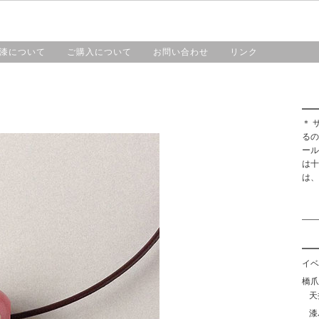
HOME
漆工房・橋爪
作品紹介
漆について
漆について
ご購入について
お問い合わせ
リンク
＊ 
るの
ール
は十
は、
イベ
橋爪靖
天
漆