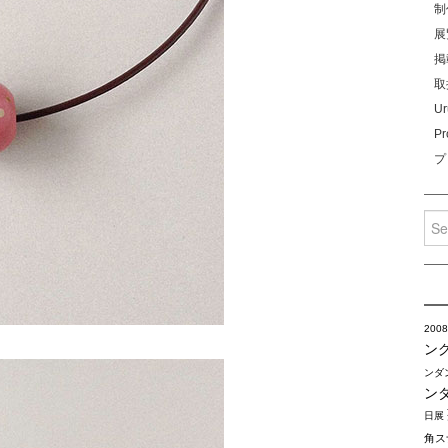
制
展
掲
取
Ur
Pr
プ
Sea
for:
2008
ン
ンダ
ン
日展
角ス