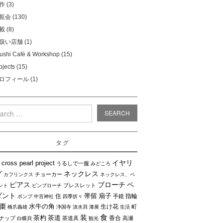
作
(3)
覧会
(130)
載
(8)
扱い店舗
(1)
ushi Café & Workshop
(15)
ojects
(15)
ロフィール
(1)
rch
タグ
イヤリ
cross pearl project
うるしで一服
みどころ
グ
ネックレス
チョーカー
カフリンクス
ネックレス、ペ
ピアス
ブローチ
ペ
ブレスレット
ント
ピンブローチ
ダント
帯留
扇子
住
指輪
手鏡
ポンプ
中言神社
四季折々
棗
水牛の角
生け花
町
橋爪義雄
浄国寺
淡水貝
漆展
生活
食
装
茶杓
茶道
香合
ナップ
茶道具
高瀬
白蝶貝
観光