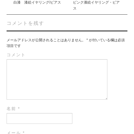
navigation
白漆 漆絵イヤリング/ピアス
ピンク漆絵イヤリング・ピア
ス
コメントを残す
メールアドレスが公開されることはありません。
*
が付いている欄は必須
項目です
コメント
名前
*
メール
*