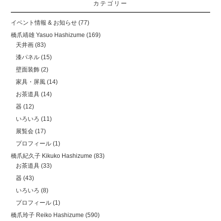
カテゴリー
イベント情報 & お知らせ
(77)
橋爪靖雄 Yasuo Hashizume
(169)
天井画
(83)
漆パネル
(15)
壁面装飾
(2)
家具・屏風
(14)
お茶道具
(14)
器
(12)
いろいろ
(11)
展覧会
(17)
プロフィール
(1)
橋爪紀久子 Kikuko Hashizume
(83)
お茶道具
(33)
器
(43)
いろいろ
(8)
プロフィール
(1)
橋爪玲子 Reiko Hashizume
(590)