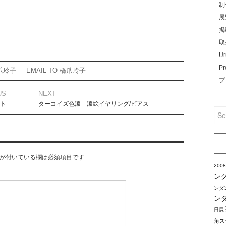
制
展
掲
取
Ur
Pr
爪玲子
EMAIL TO 橋爪玲子
プ
US
NEXT
ント
ターコイズ色漆 漆絵イヤリング/ピアス
Sea
for:
が付いている欄は必須項目です
2008
ン
ンダ
ン
日展
角ス