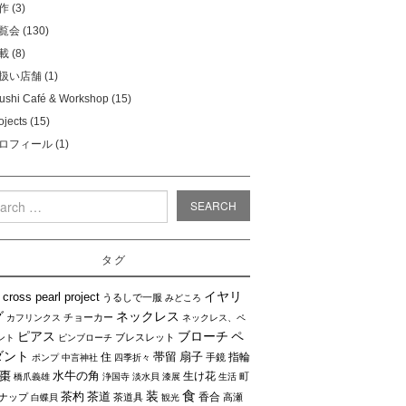
作
(3)
覧会
(130)
載
(8)
扱い店舗
(1)
ushi Café & Workshop
(15)
ojects
(15)
ロフィール
(1)
rch
タグ
イヤリ
cross pearl project
うるしで一服
みどころ
グ
ネックレス
チョーカー
カフリンクス
ネックレス、ペ
ピアス
ブローチ
ペ
ブレスレット
ント
ピンブローチ
ダント
帯留
扇子
住
指輪
手鏡
ポンプ
中言神社
四季折々
棗
水牛の角
生け花
町
橋爪義雄
浄国寺
淡水貝
漆展
生活
食
装
茶杓
茶道
香合
ナップ
茶道具
高瀬
白蝶貝
観光