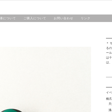
HOME
漆工房・橋爪
作品紹介
漆について
漆について
ご購入について
お問い合わせ
リンク
＊ 
るの
ール
は十
は、
イベ
橋爪靖
天
漆