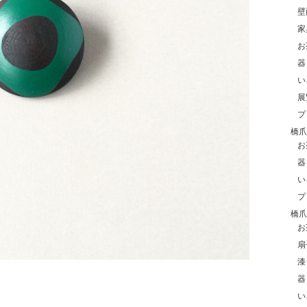
壁
家
お
器
い
展
プ
橋爪紀
お
器
い
プ
橋爪玲
お
扇
漆
器
い