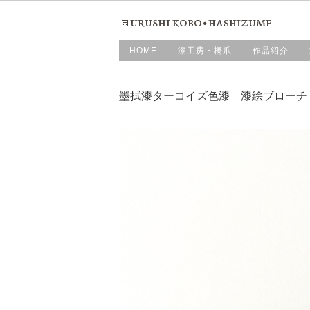
HOME
漆工房・橋爪
作品紹介
墨拭漆ターコイズ色漆 漆絵ブローチ