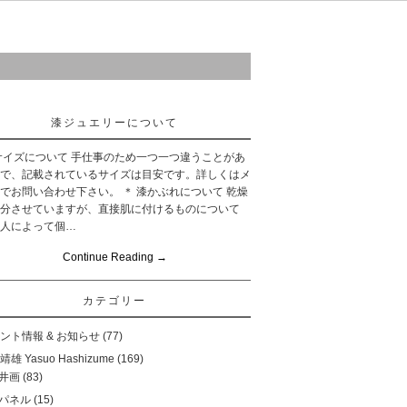
ご購入について
お問い合わせ
リンク
漆ジュエリーについて
サイズについて 手仕事のため一つ一つ違うことがあ
で、記載されているサイズは目安です。詳しくはメ
でお問い合わせ下さい。 ＊ 漆かぶれについて 乾燥
分させていますが、直接肌に付けるものについて
人によって個…
Continue Reading
→
カテゴリー
ント情報 & お知らせ
(77)
雄 Yasuo Hashizume
(169)
井画
(83)
パネル
(15)