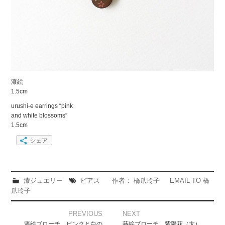
漆絵
1.5cm
urushi-e earrings “pink
and white blossoms”
1.5cm
シェア
漆ジュエリー
ピアス
作者： 橋爪玲子
EMAIL TO 橋
爪玲子
Post
PREVIOUS
NEXT
navigation
漆絵ブローチ ピンクと白の
蒔絵ブローチ 紫陽花（大）