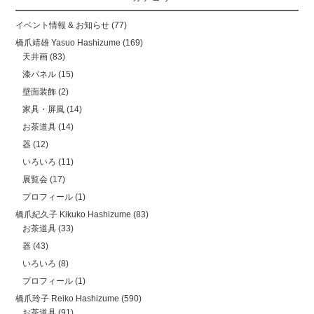
イベント情報 & お知らせ
(77)
橋爪靖雄 Yasuo Hashizume
(169)
天井画
(83)
漆パネル
(15)
壁面装飾
(2)
家具・屏風
(14)
お茶道具
(14)
器
(12)
いろいろ
(11)
展覧会
(17)
プロフィール
(1)
橋爪紀久子 Kikuko Hashizume
(83)
お茶道具
(33)
器
(43)
いろいろ
(8)
プロフィール
(1)
橋爪玲子 Reiko Hashizume
(590)
お茶道具
(91)