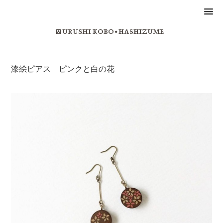
漆絵ピアス ピンクと白の花