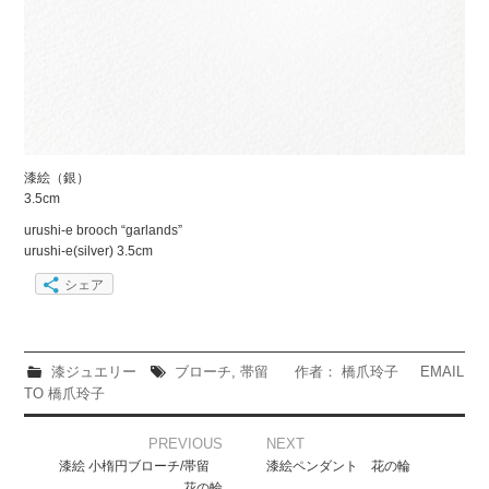
漆絵（銀）
3.5cm
urushi-e brooch “garlands”
urushi-e(silver) 3.5cm
シェア
漆ジュエリー
ブローチ
,
帯留
作者： 橋爪玲子
EMAIL
TO 橋爪玲子
Post
PREVIOUS
NEXT
navigation
漆絵 小楕円ブローチ/帯留
漆絵ペンダント 花の輪
花の輪