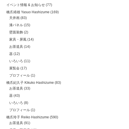
イベント情報 & お知らせ
(77)
橋爪靖雄 Yasuo Hashizume
(169)
天井画
(83)
漆パネル
(15)
壁面装飾
(2)
家具・屏風
(14)
お茶道具
(14)
器
(12)
いろいろ
(11)
展覧会
(17)
プロフィール
(1)
橋爪紀久子 Kikuko Hashizume
(83)
お茶道具
(33)
器
(43)
いろいろ
(8)
プロフィール
(1)
橋爪玲子 Reiko Hashizume
(590)
お茶道具
(91)