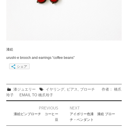
漆絵
urushi-e brooch and earrings “coffee beans”
シェア
漆ジュエリー
イヤリング
,
ピアス
,
ブローチ
作者： 橋爪
玲子
EMAIL TO 橋爪玲子
Post
PREVIOUS
NEXT
navigation
漆絵ピンブローチ コーヒー
アイボリー色漆 漆絵 ブロー
豆
チ・ペンダント