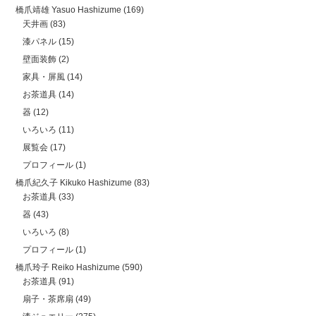
橋爪靖雄 Yasuo Hashizume
(169)
天井画
(83)
漆パネル
(15)
壁面装飾
(2)
家具・屏風
(14)
お茶道具
(14)
器
(12)
いろいろ
(11)
展覧会
(17)
プロフィール
(1)
橋爪紀久子 Kikuko Hashizume
(83)
お茶道具
(33)
器
(43)
いろいろ
(8)
プロフィール
(1)
橋爪玲子 Reiko Hashizume
(590)
お茶道具
(91)
扇子・茶席扇
(49)