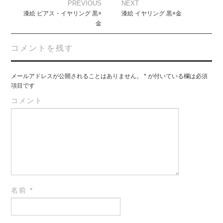
Post
PREVIOUS
NEXT
navigation
漆絵 ピアス・イヤリング 黒×
漆絵 イヤリング 黒×金
金
コメントを残す
メールアドレスが公開されることはありません。
*
が付いている欄は必須
項目です
コメント
名前
*