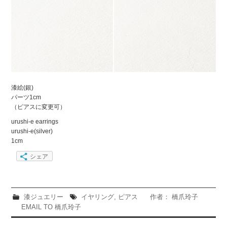
漆絵(銀)
パーツ1cm
（ピアスに変更可）
urushi-e earrings
urushi-e(silver)
1cm
シェア
漆ジュエリー
イヤリング
,
ピアス
作者： 橋爪玲子
EMAIL TO 橋爪玲子