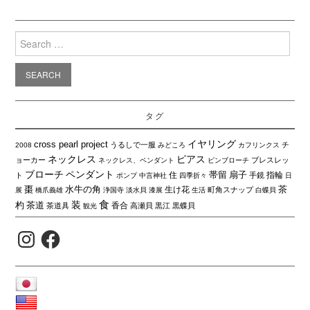
Search
for:
タグ
イヤリング
cross pearl project
うるしで一服
チ
2008
みどころ
カフリンクス
ネックレス
ピアス
ョーカー
ブレスレッ
ネックレス、ペンダント
ピンブローチ
ブローチ
ペンダント
帯留
扇子
住
指輪
ト
手鏡
ポンプ
中言神社
四季折々
日
棗
水牛の角
茶
生け花
町角スナップ
展
橋爪義雄
浄国寺
淡水貝
漆展
生活
白蝶貝
食
装
杓
茶道
香合
茶道具
高瀬貝
黒江
黒蝶貝
観光
Instagram
Facebook