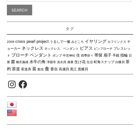
タグ
イヤリング
cross pearl project
うるしで一服
チ
2008
みどころ
カフリンクス
ネックレス
ピアス
ョーカー
ブレスレッ
ネックレス、ペンダント
ピンブローチ
ブローチ
ペンダント
帯留
扇子
住
指輪
ト
手鏡
ポンプ
中言神社
四季折々
日
棗
水牛の角
茶
生け花
町角スナップ
展
橋爪義雄
浄国寺
淡水貝
漆展
生活
白蝶貝
食
装
杓
茶道
香合
茶道具
高瀬貝
黒江
黒蝶貝
観光
Instagram
Facebook