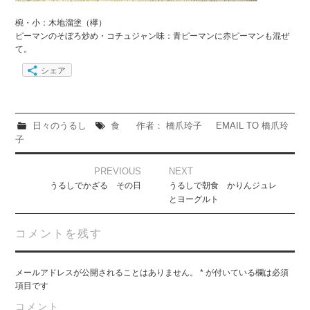
椀・小：木地溜塗（欅）
ピーマンのそぼろ炒め・コチュジャン味：青ピーマンに赤ピーマンも混ぜ
て。
シェア
日々のうるし
食
作者： 橋爪玲子
EMAIL TO 橋爪玲
子
Post
PREVIOUS
NEXT
navigation
うるしでかざる その日
うるしで朝食 かりんジュレ
とヨーグルト
コメントを残す
メールアドレスが公開されることはありません。
*
が付いている欄は必須
項目です
コメント