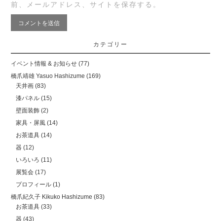
前、メールアドレス、サイトを保存する。
カテゴリー
イベント情報 & お知らせ
(77)
橋爪靖雄 Yasuo Hashizume
(169)
天井画
(83)
漆パネル
(15)
壁面装飾
(2)
家具・屏風
(14)
お茶道具
(14)
器
(12)
いろいろ
(11)
展覧会
(17)
プロフィール
(1)
橋爪紀久子 Kikuko Hashizume
(83)
お茶道具
(33)
器
(43)