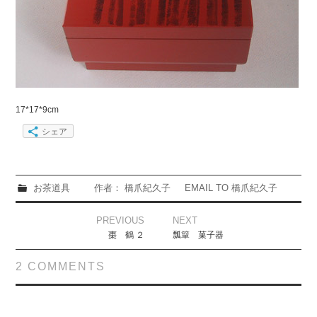
17*17*9cm
シェア
お茶道具
作者： 橋爪紀久子
EMAIL TO 橋爪紀久子
Post
PREVIOUS
NEXT
navigation
棗 鶴 ２
瓢簞 菓子器
2 COMMENTS