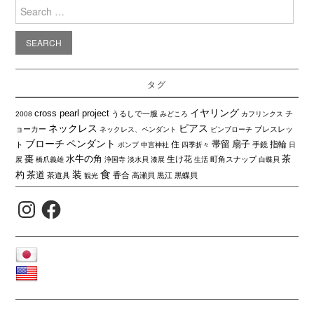
Search
for:
タグ
イヤリング
cross pearl project
うるしで一服
チ
2008
みどころ
カフリンクス
ネックレス
ピアス
ョーカー
ブレスレッ
ネックレス、ペンダント
ピンブローチ
ブローチ
ペンダント
帯留
扇子
住
指輪
ト
手鏡
ポンプ
中言神社
四季折々
日
棗
水牛の角
茶
生け花
町角スナップ
展
橋爪義雄
浄国寺
淡水貝
漆展
生活
白蝶貝
食
装
杓
茶道
香合
茶道具
高瀬貝
黒江
黒蝶貝
観光
Instagram
Facebook