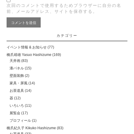
次回のコメントで使用するためブラウザーに自分の名
前、メールアドレス、サイトを保存する。
カテゴリー
イベント情報 & お知らせ
(77)
橋爪靖雄 Yasuo Hashizume
(169)
天井画
(83)
漆パネル
(15)
壁面装飾
(2)
家具・屏風
(14)
お茶道具
(14)
器
(12)
いろいろ
(11)
展覧会
(17)
プロフィール
(1)
橋爪紀久子 Kikuko Hashizume
(83)