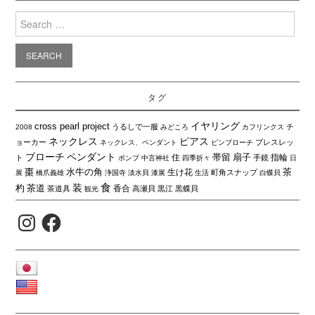
Search
for:
タグ
イヤリング
cross pearl project
うるしで一服
チ
2008
みどころ
カフリンクス
ネックレス
ピアス
ョーカー
ブレスレッ
ネックレス、ペンダント
ピンブローチ
ブローチ
ペンダント
帯留
扇子
住
指輪
ト
手鏡
ポンプ
中言神社
四季折々
日
棗
水牛の角
茶
生け花
町角スナップ
展
橋爪義雄
浄国寺
淡水貝
漆展
生活
白蝶貝
食
装
杓
茶道
香合
茶道具
高瀬貝
黒江
黒蝶貝
観光
Instagram
Facebook