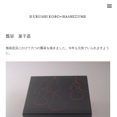
瓢簞 菓子器
無病息災にかけて六つの瓢簞を描きました。今年も元気でいられますよう
に。