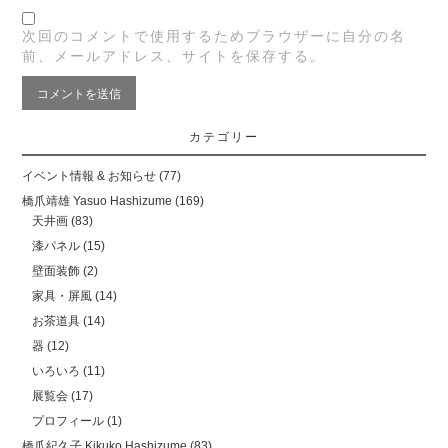
次回のコメントで使用するためブラウザーに自分の名
前、メールアドレス、サイトを保存する。
カテゴリー
イベント情報 & お知らせ
(77)
橋爪靖雄 Yasuo Hashizume
(169)
天井画
(83)
漆パネル
(15)
壁面装飾
(2)
家具・屏風
(14)
お茶道具
(14)
器
(12)
いろいろ
(11)
展覧会
(17)
プロフィール
(1)
橋爪紀久子 Kikuko Hashizume
(83)