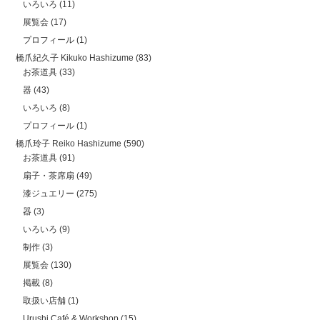
いろいろ
(11)
展覧会
(17)
プロフィール
(1)
橋爪紀久子 Kikuko Hashizume
(83)
お茶道具
(33)
器
(43)
いろいろ
(8)
プロフィール
(1)
橋爪玲子 Reiko Hashizume
(590)
お茶道具
(91)
扇子・茶席扇
(49)
漆ジュエリー
(275)
器
(3)
いろいろ
(9)
制作
(3)
展覧会
(130)
掲載
(8)
取扱い店舗
(1)
Urushi Café & Workshop
(15)