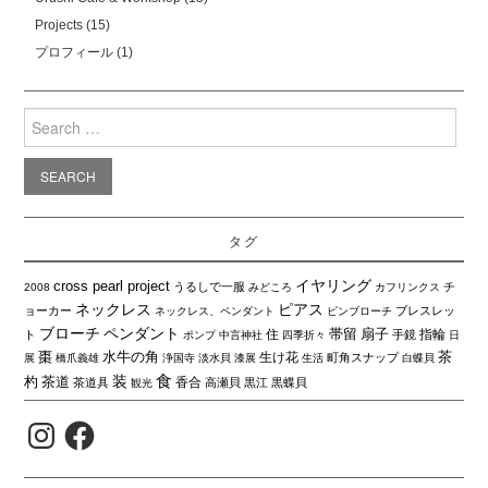
Projects
(15)
プロフィール
(1)
Search
for:
タグ
イヤリング
cross pearl project
うるしで一服
チ
2008
みどころ
カフリンクス
ネックレス
ピアス
ョーカー
ブレスレッ
ネックレス、ペンダント
ピンブローチ
ブローチ
ペンダント
帯留
扇子
住
指輪
ト
手鏡
ポンプ
中言神社
四季折々
日
棗
水牛の角
茶
生け花
町角スナップ
展
橋爪義雄
浄国寺
淡水貝
漆展
生活
白蝶貝
食
装
杓
茶道
香合
茶道具
高瀬貝
黒江
黒蝶貝
観光
Instagram
Facebook