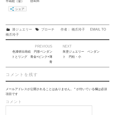
平蒔絵（金） 径4cm
シェア
漆ジュエリー
ブローチ
作者： 橋爪玲子
EMAIL TO
橋爪玲子
Post
PREVIOUS
NEXT
navigation
色漆研出蒔絵 円形ペンダン
朱塗ジュエリー ペンダン
トとリング 青金×ピンク×薄
ト 円柱・小
青
コメントを残す
メールアドレスが公開されることはありません。
*
が付いている欄は必須
項目です
コメント