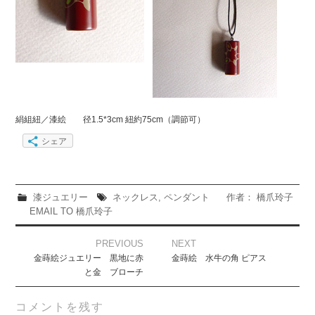
絹組紐／漆絵 径1.5*3cm 紐約75cm（調節可）
シェア
漆ジュエリー
ネックレス
,
ペンダント
作者： 橋爪玲子
EMAIL TO 橋爪玲子
Post
PREVIOUS
NEXT
navigation
金蒔絵ジュエリー 黒地に赤
金蒔絵 水牛の角 ピアス
と金 ブローチ
コメントを残す