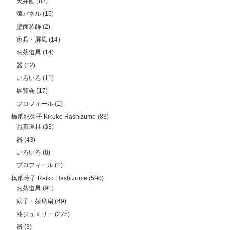
天井画
(83)
漆パネル
(15)
壁面装飾
(2)
家具・屏風
(14)
お茶道具
(14)
器
(12)
いろいろ
(11)
展覧会
(17)
プロフィール
(1)
橋爪紀久子 Kikuko Hashizume
(83)
お茶道具
(33)
器
(43)
いろいろ
(8)
プロフィール
(1)
橋爪玲子 Reiko Hashizume
(590)
お茶道具
(91)
扇子・茶席扇
(49)
漆ジュエリー
(275)
器
(3)